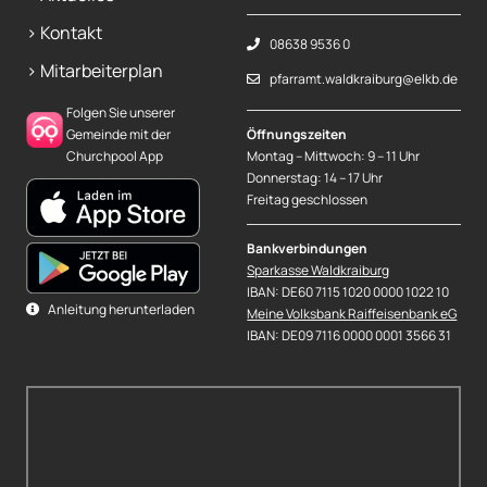
> Kontakt
08638 9536 0
> Mitarbeiterplan
pfarramt.waldkraiburg@elkb.de
Folgen Sie unserer
Gemeinde mit der
Öffnungszeiten
Churchpool App
Montag – Mittwoch: 9 – 11 Uhr
Donnerstag: 14 – 17 Uhr
Freitag geschlossen
Bankverbindungen
Sparkasse Waldkraiburg
IBAN: DE60 7115 1020 0000 1022 10
Anleitung herunterladen
Meine Volksbank Raiffeisenbank eG
IBAN: DE09 7116 0000 0001 3566 31