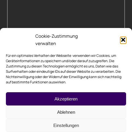
Cookie-Zustimmung
verwalten
Für ein optimales Verhalten der Webseite verwenden wir Cookies, um
Geräteinformationen zu speichern und/oder darauf zuzugreifen. Die
Zustimmung zu diesen Technologien ermöglicht es uns, Daten wie das
Surfverhalten oder eindeutige IDs auf dieser Website zu verarbeiten. Die
Nichteinwilligung oder der Widerruf der Einwilligung kann sich nachteilig
auf bestimmte Funktionen auswirken.
Rechtliche Hinweise
Akzeptieren
Impressum
Ablehnen
Datenschutzerklärung
Einstellungen
Cookie-Richtlinie (EU)