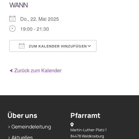
WANN
Mitarbeiterplan
Do., 22. Mai 2025
19:00 - 21:30
Kontakt
ZUM KALENDER HINZUFÜGEN
Alphakurs
ICS herunterladen
Google Kalende
⮜ Zurück zum Kalender
Über uns
Pfarramt
> Gemeindeleitung
Martin-Luther-Platz 1
84478 Waldkraiburg
> Aktuelles