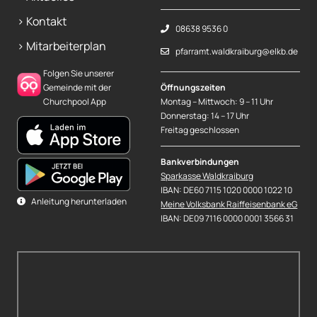
> Kontakt
08638 9536 0
> Mitarbeiterplan
pfarramt.waldkraiburg@elkb.de
Folgen Sie unserer
Gemeinde mit der
Öffnungszeiten
Churchpool App
Montag – Mittwoch: 9 – 11 Uhr
Donnerstag: 14 – 17 Uhr
Freitag geschlossen
Bankverbindungen
Sparkasse Waldkraiburg
IBAN: DE60 7115 1020 0000 1022 10
Anleitung herunterladen
Meine Volksbank Raiffeisenbank eG
IBAN: DE09 7116 0000 0001 3566 31