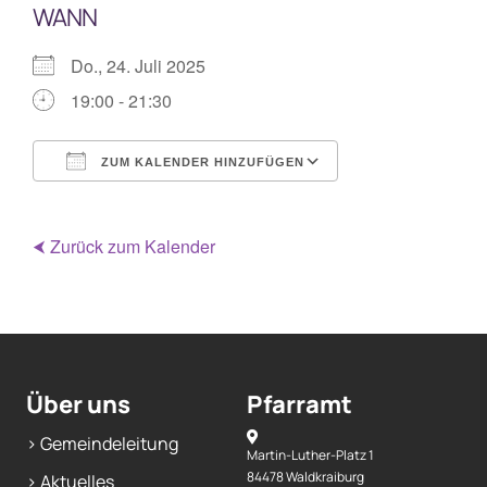
WANN
Mitarbeiterplan
Do., 24. Juli 2025
19:00 - 21:30
Kontakt
ZUM KALENDER HINZUFÜGEN
Alphakurs
ICS herunterladen
Google Kalende
⮜ Zurück zum Kalender
Über uns
Pfarramt
> Gemeindeleitung
Martin-Luther-Platz 1
84478 Waldkraiburg
> Aktuelles