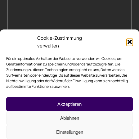
Cookie-Zustimmung
verwalten
Für ein optimales Verhalten der Webseite verwenden wir Cookies, um
Geräteinformationen zu speichern und/oder darauf zuzugreifen. Die
Zustimmung zu diesen Technologien ermöglicht es uns, Daten wie das
Surfverhalten oder eindeutige IDs auf dieser Website zu verarbeiten. Die
Nichteinwilligung oder der Widerruf der Einwilligung kann sich nachteilig
auf bestimmte Funktionen auswirken.
Rechtliche Hinweise
Akzeptieren
Impressum
Ablehnen
Datenschutzerklärung
Einstellungen
Cookie-Richtlinie (EU)