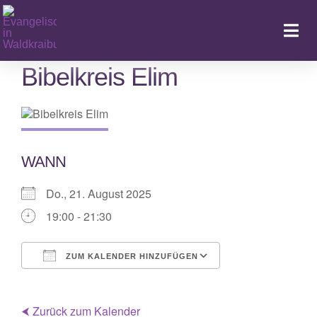
Zum
Inhalt
Togg
springen
Navi
Bibelkreis Elim
Ka
WANN
Do., 21. August 2025
19:00 - 21:30
ZUM KALENDER HINZUFÜGEN
ICS herunterladen
Google Kalende
⮜ Zurück zum Kalender