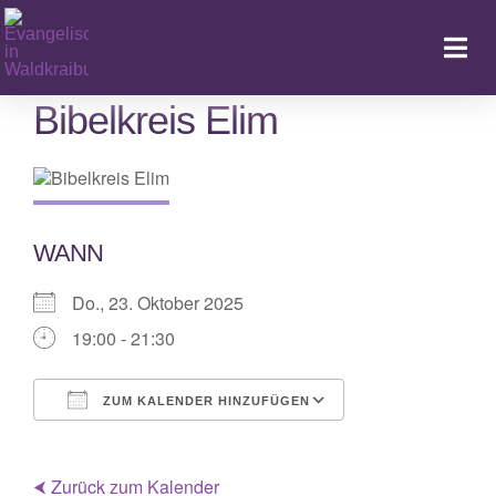
Zum
Inhalt
Togg
springen
Navi
Bibelkreis Elim
Ka
WANN
Do., 23. Oktober 2025
19:00 - 21:30
ZUM KALENDER HINZUFÜGEN
ICS herunterladen
Google Kalende
⮜ Zurück zum Kalender