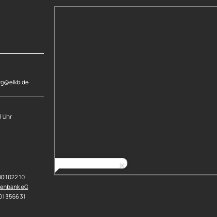
rg@elkb.de
1 Uhr
00 1022 10
senbank eG
01 3566 31