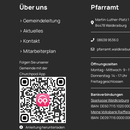
Über uns
Pfarramt
Martin-Luther-Platz 1
> Gemeindeleitung
84478 Waldkraiburg
> Aktuelles
08638 9536 0
> Kontakt
pfarramt.waldkraibu
> Mitarbeiterplan
Folgen Sie unserer
Öffnungszeiten
Gemeinde mit der
Montag – Mittwoch: 9 – 1
Churchpool App
Donnerstag: 14 – 17 Uhr
Freitag geschlossen
Bankverbindungen
Sparkasse Waldkraiburg
IBAN: DE60 7115 1020 00
Meine Volksbank Raiffei
IBAN: DE09 7116 0000 00
Anleitung herunterladen