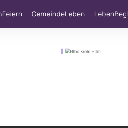
nFeiern
GemeindeLeben
LebenBegl
lender
iCalendar