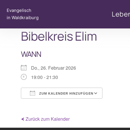
Zum
Evangelisch
Inhalt
Lebe
in Waldkraiburg
springen
Bibelkreis Elim
WANN
Do., 26. Februar 2026
19:00 - 21:30
ZUM KALENDER HINZUFÜGEN
ICS herunterladen
Google Ka
⮜ Zurück zum Kalender