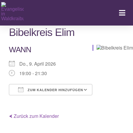
Zum
Inhalt
Togg
springen
Navi
Bibelkreis Elim
WANN
Ka
Do., 9. April 2026
19:00 - 21:30
ZUM KALENDER HINZUFÜGEN
ICS herunterladen
Google Kalender
iCalendar
Office 365
Outlook Live
⮜ Zurück zum Kalender