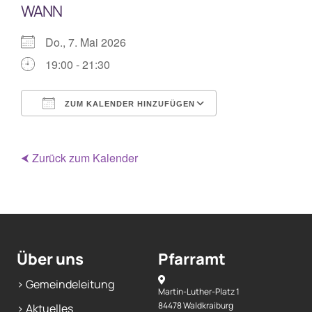
WANN
Mitarbeiterplan
Do., 7. Mai 2026
19:00 - 21:30
Kontakt
ZUM KALENDER HINZUFÜGEN
Alphakurs
ICS herunterladen
Google Kalende
⮜ Zurück zum Kalender
Über uns
Pfarramt
> Gemeindeleitung
Martin-Luther-Platz 1
84478 Waldkraiburg
> Aktuelles