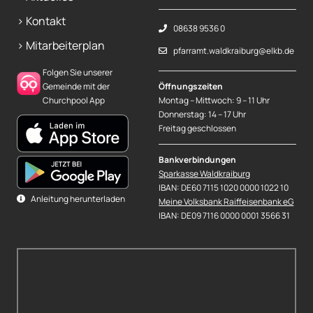
> Kontakt
08638 9536 0
> Mitarbeiterplan
pfarramt.waldkraiburg@elkb.de
Folgen Sie unserer
Gemeinde mit der
Öffnungszeiten
Churchpool App
Montag – Mittwoch: 9 – 11 Uhr
Donnerstag: 14 – 17 Uhr
Freitag geschlossen
Bankverbindungen
Sparkasse Waldkraiburg
IBAN: DE60 7115 1020 0000 1022 10
Anleitung herunterladen
Meine Volksbank Raiffeisenbank eG
IBAN: DE09 7116 0000 0001 3566 31