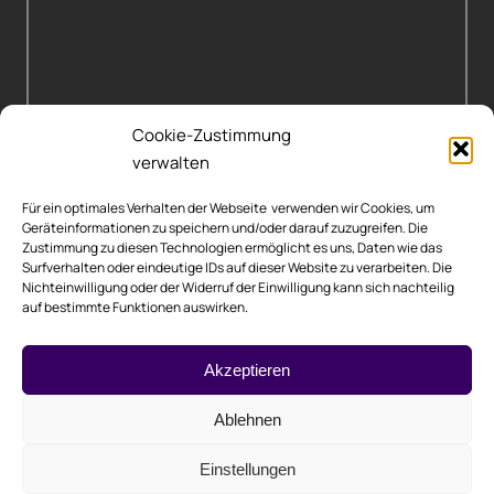
Cookie-Zustimmung
verwalten
Für ein optimales Verhalten der Webseite verwenden wir Cookies, um
Geräteinformationen zu speichern und/oder darauf zuzugreifen. Die
Zustimmung zu diesen Technologien ermöglicht es uns, Daten wie das
Surfverhalten oder eindeutige IDs auf dieser Website zu verarbeiten. Die
Nichteinwilligung oder der Widerruf der Einwilligung kann sich nachteilig
auf bestimmte Funktionen auswirken.
Rechtliche Hinweise
Akzeptieren
Impressum
Ablehnen
Datenschutzerklärung
Einstellungen
Cookie-Richtlinie (EU)