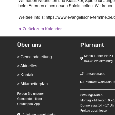
Wir haben Neuheiten und Klassiker, Spiele für Junge
beim Erlernen eines neuen Spiels helfen. Wir freuen 
Weitere Info´s: https://www.evangelische-termine.de
⮜ Zurück zum Kalender
Über uns
Pfarramt
Martin-Luther-Platz 1
> Gemeindeleitung
84478 Waldkraiburg
> Aktuelles
08638 9536 0
> Kontakt
pfarramt.waldkraibu
> Mitarbeiterplan
Folgen Sie unserer
Öffnungszeiten
Gemeinde mit der
Montag – Mittwoch: 9 – 
Churchpool App
Donnerstag: 14 – 17 Uhr
Freitag geschlossen
Anleitung herunterladen