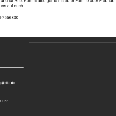
 und für Alte. Kommt also gerne mit eurer Familie oder Freund
uns auf euch.
/d-7556830
rg@elkb.de
11 Uhr