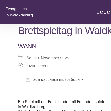
Zum
Evangelisch
Inhalt
Lebe
in Waldkraiburg
springen
Brettspieltag in Wald
WANN
Sa., 29. November 2025
14:00 - 18:00
ZUM KALENDER HINZUFÜGEN
ICS herunterladen
Google Ka
Ein Spiel mit der Familie oder mit Freunden spielen
in Waldkraiburg.