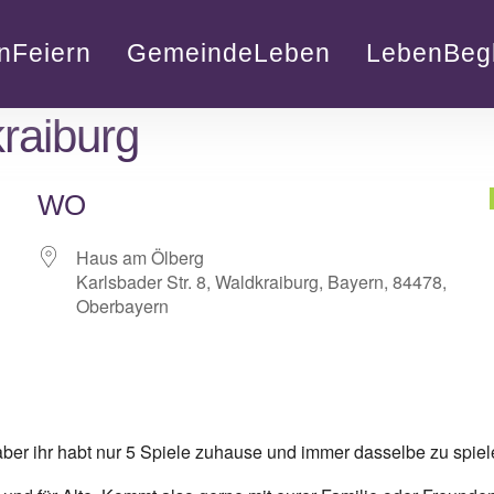
nFeiern
GemeindeLeben
LebenBegl
kraiburg
WO
Haus am Ölberg
Karlsbader Str. 8, Waldkraiburg, Bayern, 84478,
Oberbayern
lender
iCalendar
, aber ihr habt nur 5 Spiele zuhause und immer dasselbe zu spi