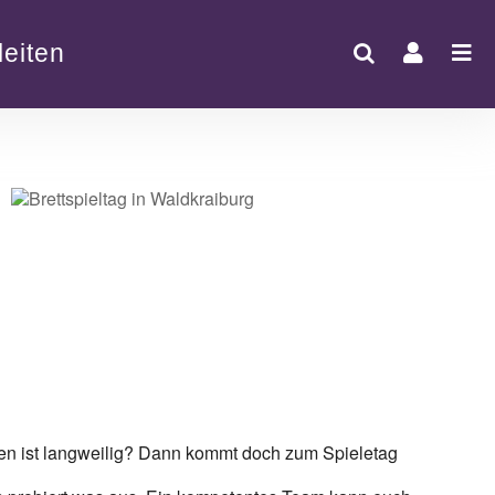
eiten
Office 365
Outlook Live
elen ist langweilig? Dann kommt doch zum Spieletag