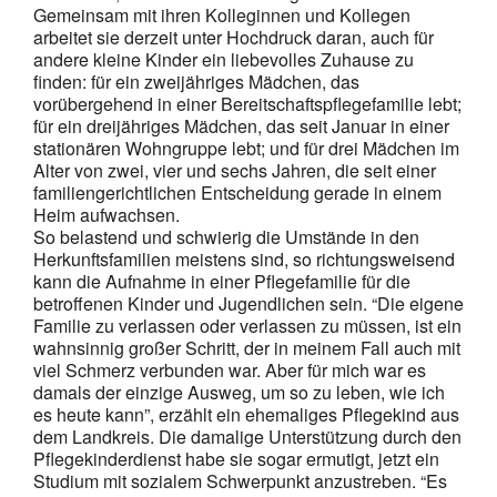
Gemeinsam mit ihren Kolleginnen und Kollegen
arbeitet sie derzeit unter Hochdruck daran, auch für
andere kleine Kinder ein liebevolles Zuhause zu
finden: für ein zweijähriges Mädchen, das
vorübergehend in einer Bereitschaftspflegefamilie lebt;
für ein dreijähriges Mädchen, das seit Januar in einer
stationären Wohngruppe lebt; und für drei Mädchen im
Alter von zwei, vier und sechs Jahren, die seit einer
familiengerichtlichen Entscheidung gerade in einem
Heim aufwachsen.
So belastend und schwierig die Umstände in den
Herkunftsfamilien meistens sind, so richtungsweisend
kann die Aufnahme in einer Pflegefamilie für die
betroffenen Kinder und Jugendlichen sein. “Die eigene
Familie zu verlassen oder verlassen zu müssen, ist ein
wahnsinnig großer Schritt, der in meinem Fall auch mit
viel Schmerz verbunden war. Aber für mich war es
damals der einzige Ausweg, um so zu leben, wie ich
es heute kann”, erzählt ein ehemaliges Pflegekind aus
dem Landkreis. Die damalige Unterstützung durch den
Pflegekinderdienst habe sie sogar ermutigt, jetzt ein
Studium mit sozialem Schwerpunkt anzustreben. “Es