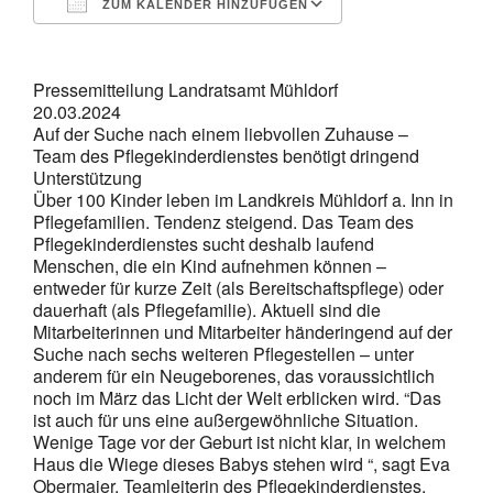
ZUM KALENDER HINZUFÜGEN
ICS herunterladen
Google Kalende
Pressemitteilung Landratsamt Mühldorf
20.03.2024
Auf der Suche nach einem liebvollen Zuhause –
Team des Pflegekinderdienstes benötigt dringend
Unterstützung
Über 100 Kinder leben im Landkreis Mühldorf a. Inn in
Pflegefamilien. Tendenz steigend. Das Team des
Pflegekinderdienstes sucht deshalb laufend
Menschen, die ein Kind aufnehmen können –
entweder für kurze Zeit (als Bereitschaftspflege) oder
dauerhaft (als Pflegefamilie). Aktuell sind die
Mitarbeiterinnen und Mitarbeiter händeringend auf der
Suche nach sechs weiteren Pflegestellen – unter
anderem für ein Neugeborenes, das voraussichtlich
noch im März das Licht der Welt erblicken wird. “Das
ist auch für uns eine außergewöhnliche Situation.
Wenige Tage vor der Geburt ist nicht klar, in welchem
Haus die Wiege dieses Babys stehen wird “, sagt Eva
Obermaier, Teamleiterin des Pflegekinderdienstes.