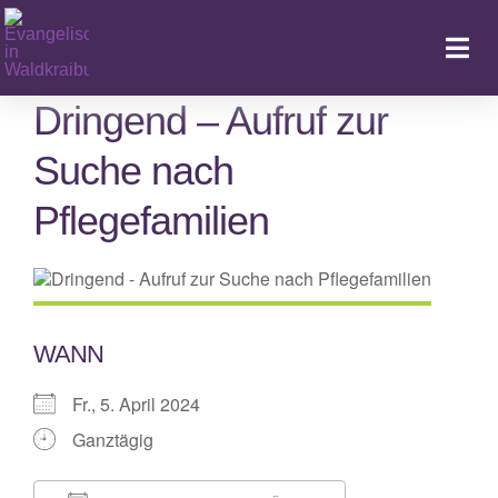
Zum
Inhalt
Togg
springen
Navi
Dringend – Aufruf zur
Suche nach
Ka
Pflegefamilien
WANN
Fr., 5. April 2024
Ganztägig