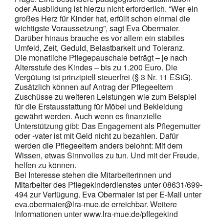
oder Ausbildung ist hierzu nicht erforderlich. “Wer ein
großes Herz für Kinder hat, erfüllt schon einmal die
wichtigste Voraussetzung”, sagt Eva Obermaier.
Darüber hinaus brauche es vor allem ein stabiles
Umfeld, Zeit, Geduld, Belastbarkeit und Toleranz.
Die monatliche Pflegepauschale beträgt – je nach
Altersstufe des Kindes – bis zu 1.200 Euro. Die
Vergütung ist prinzipiell steuerfrei (§ 3 Nr. 11 EStG).
Zusätzlich können auf Antrag der Pflegeeltern
Zuschüsse zu weiteren Leistungen wie zum Beispiel
für die Erstausstattung für Möbel und Bekleidung
gewährt werden. Auch wenn es finanzielle
Unterstützung gibt: Das Engagement als Pflegemutter
oder -vater ist mit Geld nicht zu bezahlen. Dafür
werden die Pflegeeltern anders belohnt: Mit dem
Wissen, etwas Sinnvolles zu tun. Und mit der Freude,
helfen zu können.
Bei Interesse stehen die Mitarbeiterinnen und
Mitarbeiter des Pflegekinderdienstes unter 08631/699-
494 zur Verfügung. Eva Obermaier ist per E-Mail unter
eva.obermaier@lra-mue.de erreichbar. Weitere
Informationen unter www.lra-mue.de/pflegekind