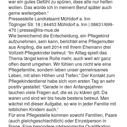
war ein gutes Gefühl zu spüren, dass alle nur helfen
wollen. Das würde ich in meinem Beruf später auch
gerne weitergeben.”
Pressestelle Landratsamt Mühldorf a. Inn
Töginger Str. 18 | 84453 Mühldorf a. Inn | 08631/699-
470 | presse@lra-mue.de
Wie bereichernd die Entscheidung, ein Pflegekind
aufzunehmen, sein kann, berichtet eine Pflegemutter
aus Ampfing, die seit 2014 mit ihrem Ehemann drei
Vollzeit-Pflegekinder betreut: “Im Alltag spielt das
Thema längst keine Rolle mehr, auch weil wir ganz
offen damit umgehen. Wir fühlen uns nicht wie eine
Pflegefamilie, sondern leben unser gemeinsames
Leben, mit allen Höhen und Tiefen.” Der Kontakt zum
Pflegekinderdienst habe sich vom ersten Tag an sehr
positiv gestaltet: “Gerade in den Anfangsjahren
tauchen viele Fragen auf, die es zu klären gilt. Da
waren und sind wir bis heute bestens betreut. Man
wächst mit dieser Aufgabe, so wie in jeder Familie mit
leiblichen Kindern auch.”
Für eine Pflegestelle kommen sowohl Familien, Paare
(auch gleichgeschlechtlich) oder Einzelperson in
Frage. Eine besondere pädagogische Qualifikation