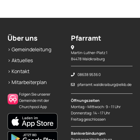
Über uns
Pfarramt
> Gemeindeleitung
Martin-Luther-Platz 1
84478 Waldkraiburg
> Aktuelles
> Kontakt
08638 9536 0
> Mitarbeiterplan
pfarramt.waldkraiburg@elkb.de
Folgen Sie unserer
Gemeinde mit der
Öffnungszeiten
Churchpool App
Montag – Mittwoch: 9 – 11 Uhr
Donnerstag: 14 – 17 Uhr
Freitag geschlossen
Bankverbindungen
Sparkasse Waldkraiburg