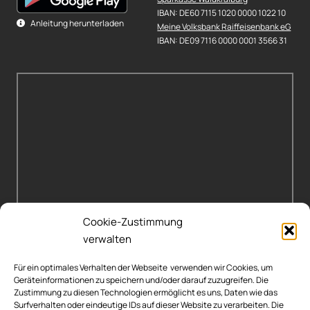
IBAN: DE60 7115 1020 0000 1022 10
Anleitung herunterladen
Meine Volksbank Raiffeisenbank eG
IBAN: DE09 7116 0000 0001 3566 31
Cookie-Zustimmung
verwalten
Für ein optimales Verhalten der Webseite verwenden wir Cookies, um
Geräteinformationen zu speichern und/oder darauf zuzugreifen. Die
Zustimmung zu diesen Technologien ermöglicht es uns, Daten wie das
Surfverhalten oder eindeutige IDs auf dieser Website zu verarbeiten. Die