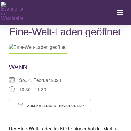
Zum
Inhalt
Togg
springen
Navi
Eine-Welt-Laden geöffnet
Ka
WANN
So., 4. Februar 2024
10:30 - 11:30
ZUM KALENDER HINZUFÜGEN
ICS herunterladen
Google Kalende
Der Eine-Welt-Laden im Kircheninnenhof der Martin-