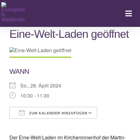
Zum
Inhalt
Togg
springen
Navi
Eine-Welt-Laden geöffnet
Ka
WANN
So., 28. April 2024
10:30 - 11:30
ZUM KALENDER HINZUFÜGEN
ICS herunterladen
Google Kalende
Der Eine-Welt-Laden im Kircheninnenhof der Martin-