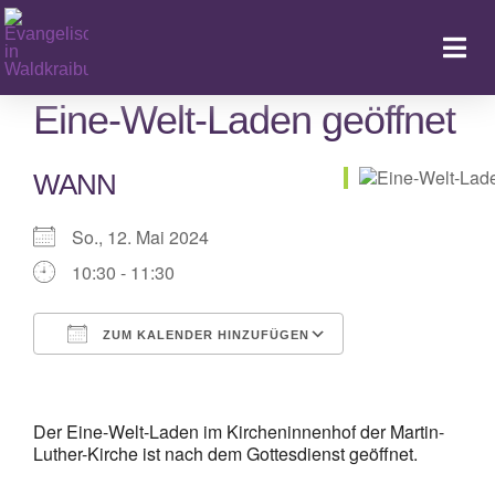
Zum
Inhalt
Togg
springen
Navi
Eine-Welt-Laden geöffnet
WANN
Ka
So., 12. Mai 2024
10:30 - 11:30
ZUM KALENDER HINZUFÜGEN
ICS herunterladen
Google Kalender
iCalendar
Office 365
Outlook Live
Der Eine-Welt-Laden im Kircheninnenhof der Martin-
Luther-Kirche ist nach dem Gottesdienst geöffnet.