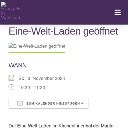
Zum
Inhalt
Togg
springen
Navi
Eine-Welt-Laden geöffnet
Ka
WANN
So., 3. November 2024
10:30 - 11:30
ZUM KALENDER HINZUFÜGEN
ICS herunterladen
Google Kalende
Der Eine-Welt-Laden im Kircheninnenhof der Martin-