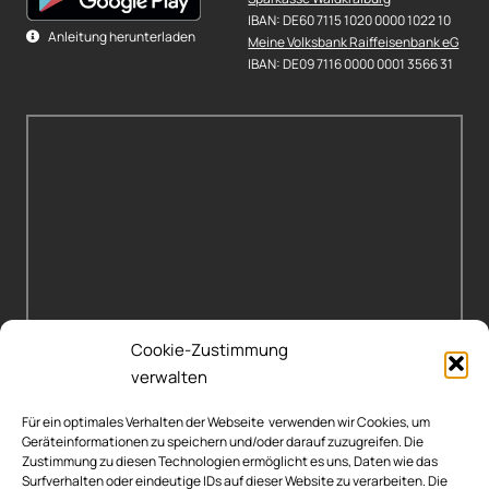
IBAN: DE60 7115 1020 0000 1022 10
Anleitung herunterladen
Meine Volksbank Raiffeisenbank eG
IBAN: DE09 7116 0000 0001 3566 31
Cookie-Zustimmung
verwalten
Für ein optimales Verhalten der Webseite verwenden wir Cookies, um
Geräteinformationen zu speichern und/oder darauf zuzugreifen. Die
Zustimmung zu diesen Technologien ermöglicht es uns, Daten wie das
Surfverhalten oder eindeutige IDs auf dieser Website zu verarbeiten. Die