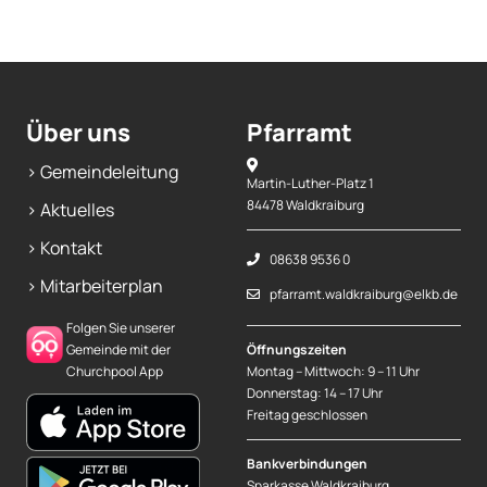
Über uns
Pfarramt
> Gemeindeleitung
Martin-Luther-Platz 1
84478 Waldkraiburg
> Aktuelles
> Kontakt
08638 9536 0
> Mitarbeiterplan
pfarramt.waldkraiburg@elkb.de
Folgen Sie unserer
Gemeinde mit der
Öffnungszeiten
Churchpool App
Montag – Mittwoch: 9 – 11 Uhr
Donnerstag: 14 – 17 Uhr
Freitag geschlossen
Bankverbindungen
Sparkasse Waldkraiburg