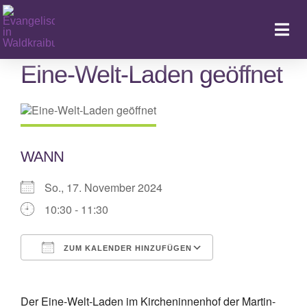
Zum
Inhalt
Togg
springen
Navi
Eine-Welt-Laden geöffnet
Ka
WANN
So., 17. November 2024
10:30 - 11:30
ZUM KALENDER HINZUFÜGEN
ICS herunterladen
Google Kalende
Der Eine-Welt-Laden im Kircheninnenhof der Martin-