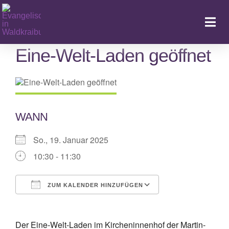
Zum
Inhalt
Togg
springen
Navi
Eine-Welt-Laden geöffnet
Ka
WANN
So., 19. Januar 2025
10:30 - 11:30
ZUM KALENDER HINZUFÜGEN
ICS herunterladen
Google Kalende
Der Eine-Welt-Laden im Kircheninnenhof der Martin-