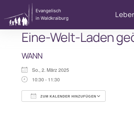
Zum
Evangelisch
Inhalt
Lebe
in Waldkraiburg
springen
Eine-Welt-Laden ge
WANN
So., 2. März 2025
10:30 - 11:30
ZUM KALENDER HINZUFÜGEN
ICS herunterladen
Google Ka