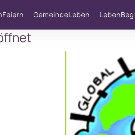
nFeiern
GemeindeLeben
LebenBegl
öffnet
lender
iCalendar