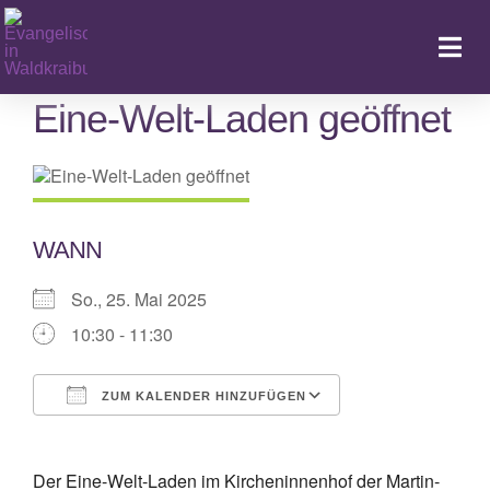
Zum
Inhalt
Togg
springen
Navi
Eine-Welt-Laden geöffnet
Ka
WANN
So., 25. Mai 2025
10:30 - 11:30
ZUM KALENDER HINZUFÜGEN
ICS herunterladen
Google Kalende
Der Eine-Welt-Laden im Kircheninnenhof der Martin-