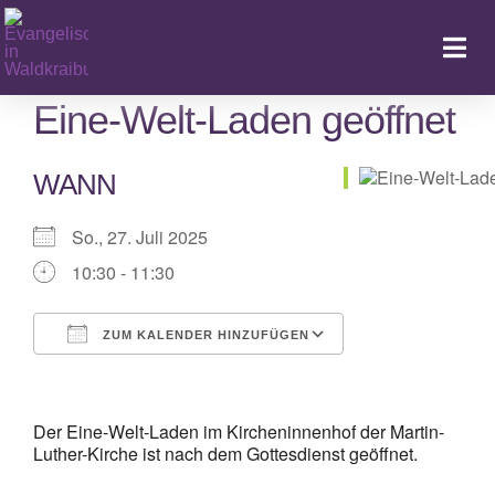
Zum
Inhalt
Togg
springen
Navi
Eine-Welt-Laden geöffnet
WANN
Ka
So., 27. Juli 2025
10:30 - 11:30
ZUM KALENDER HINZUFÜGEN
ICS herunterladen
Google Kalender
iCalendar
Office 365
Outlook Live
Der Eine-Welt-Laden im Kircheninnenhof der Martin-
Luther-Kirche ist nach dem Gottesdienst geöffnet.