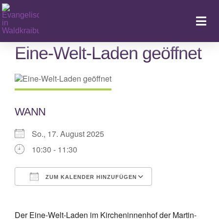
Zum
Inhalt
Togg
springen
Navi
Eine-Welt-Laden geöffnet
Ka
WANN
So., 17. August 2025
10:30 - 11:30
ZUM KALENDER HINZUFÜGEN
ICS herunterladen
Google Kalende
Der Eine-Welt-Laden im Kircheninnenhof der Martin-