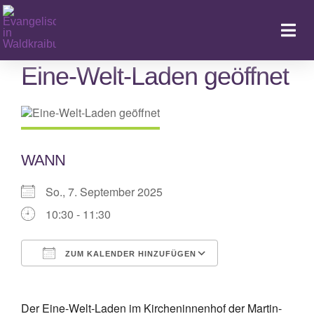
Zum
Inhalt
Togg
springen
Navi
Eine-Welt-Laden geöffnet
Ka
WANN
So., 7. September 2025
10:30 - 11:30
ZUM KALENDER HINZUFÜGEN
ICS herunterladen
Google Kalende
Der Eine-Welt-Laden im Kircheninnenhof der Martin-