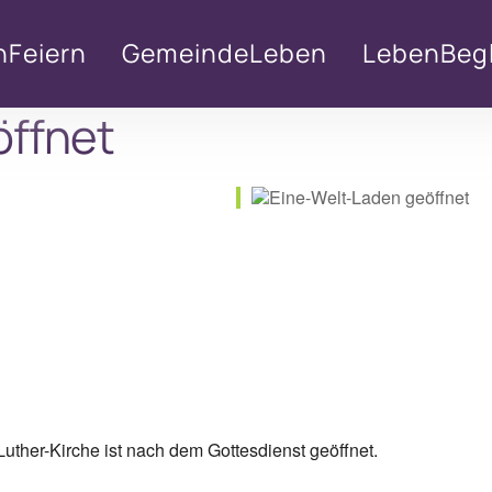
nFeiern
GemeindeLeben
LebenBegl
öffnet
lender
iCalendar
uther-Kirche ist nach dem Gottesdienst geöffnet.