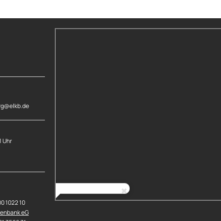
rg@elkb.de
1 Uhr
00 1022 10
senbank eG