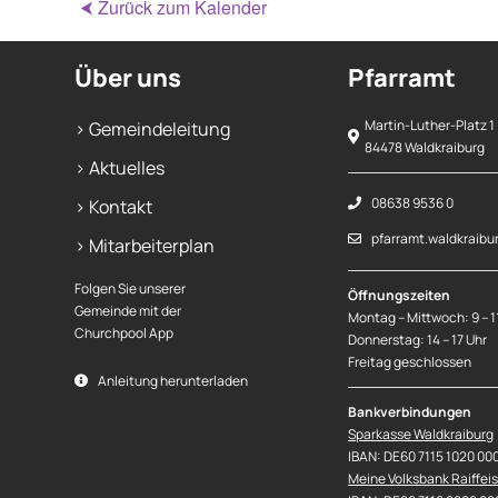
⮜ Zurück zum Kalender
Über uns
Pfarramt
Martin-Luther-Platz 1
> Gemeindeleitung
84478 Waldkraiburg
> Aktuelles
08638 9536 0
> Kontakt
pfarramt.waldkraibu
> Mitarbeiterplan
Folgen Sie unserer
Öffnungszeiten
Gemeinde mit der
Montag – Mittwoch: 9 – 1
Churchpool App
Donnerstag: 14 – 17 Uhr
Freitag geschlossen
Anleitung herunterladen
Bankverbindungen
Sparkasse Waldkraiburg
IBAN: DE60 7115 1020 00
Meine Volksbank Raiffei