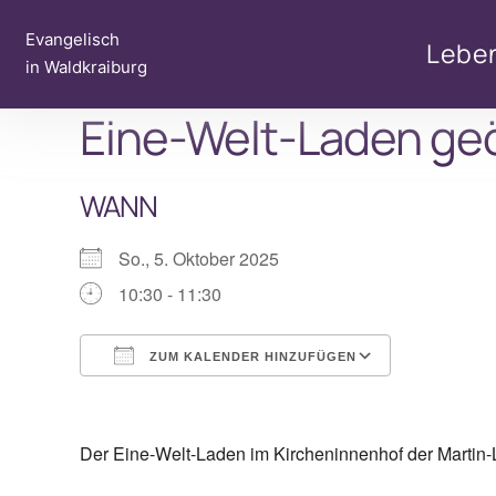
Zum
Evangelisch
Inhalt
Lebe
in Waldkraiburg
springen
Eine-Welt-Laden ge
WANN
So., 5. Oktober 2025
10:30 - 11:30
ZUM KALENDER HINZUFÜGEN
ICS herunterladen
Google Ka
Der Eine-Welt-Laden im Kircheninnenhof der Martin-L