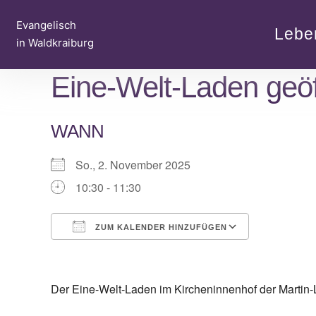
Zum
Evangelisch
Inhalt
Lebe
in Waldkraiburg
springen
Eine-Welt-Laden geöf
WANN
So., 2. November 2025
10:30 - 11:30
ZUM KALENDER HINZUFÜGEN
ICS herunterladen
Google Ka
Der Eine-Welt-Laden im Kircheninnenhof der Martin-L