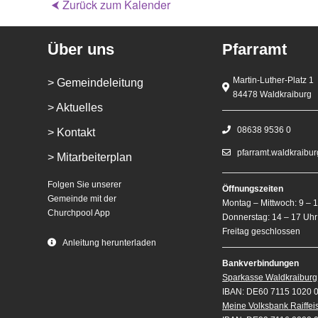
⮜ Zurück zum Kalender
Über uns
Pfarramt
Martin-Luther-Platz 1
> Gemeindeleitung
84478 Waldkraiburg
> Aktuelles
08638 9536 0
> Kontakt
pfarramt.waldkraibu
> Mitarbeiterplan
Folgen Sie unserer
Öffnungszeiten
Gemeinde mit der
Montag – Mittwoch: 9 – 
Churchpool App
Donnerstag: 14 – 17 Uhr
Freitag geschlossen
Anleitung herunterladen
Bankverbindungen
Sparkasse Waldkraiburg
IBAN: DE60 7115 1020 
Meine Volksbank Raiffe