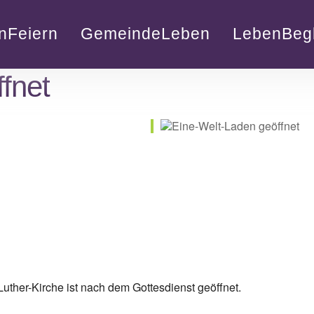
nFeiern
GemeindeLeben
LebenBegl
fnet
lender
iCalendar
uther-Kirche ist nach dem Gottesdienst geöffnet.