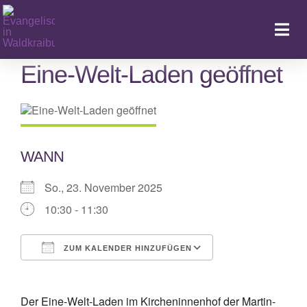
Zum
Inhalt
Togg
springen
Navi
Eine-Welt-Laden geöffnet
Ka
WANN
So., 23. November 2025
10:30 - 11:30
ZUM KALENDER HINZUFÜGEN
ICS herunterladen
Google Kalende
Der Eine-Welt-Laden im Kircheninnenhof der Martin-