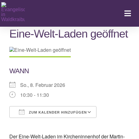
Zum
Inhalt
Togg
springen
Navi
Eine-Welt-Laden geöffnet
Ka
WANN
So., 8. Februar 2026
10:30 - 11:30
ZUM KALENDER HINZUFÜGEN
ICS herunterladen
Google Kalende
Der Eine-Welt-Laden im Kircheninnenhof der Martin-