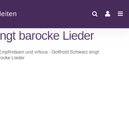
eiten
ngt barocke Lieder
Office 365
Outlook Live