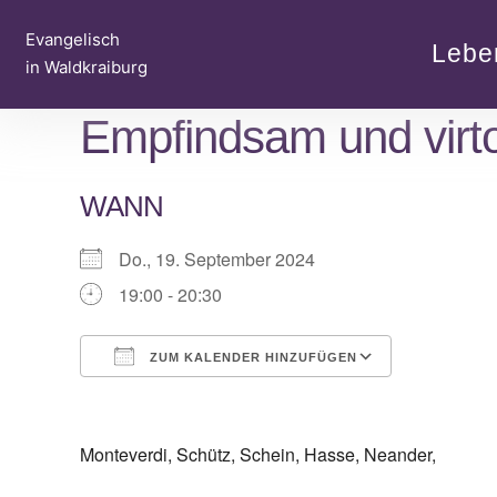
Zum
Evangelisch
Inhalt
Lebe
in Waldkraiburg
springen
Empfindsam und virto
WANN
Do., 19. September 2024
19:00 - 20:30
ZUM KALENDER HINZUFÜGEN
ICS herunterladen
Google Ka
Monteverdi, Schütz, Schein, Hasse, Neander,