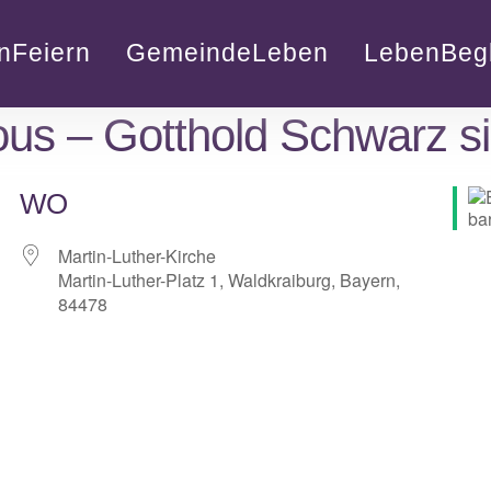
nFeiern
GemeindeLeben
LebenBegl
us – Gotthold Schwarz si
WO
Martin-Luther-Kirche
Martin-Luther-Platz 1, Waldkraiburg, Bayern,
84478
lender
iCalendar