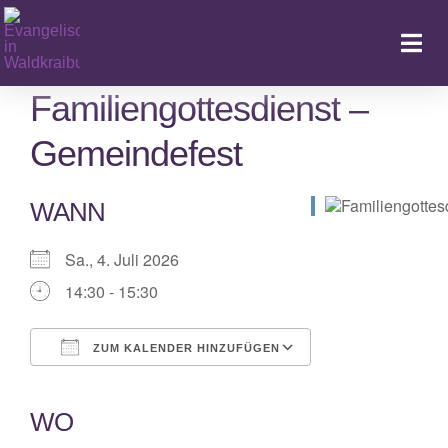
Zum
Inhalt
Togg
springen
Navi
Familiengottesdienst –
Gemeindefest
Ka
WANN
Sa., 4. Juli 2026
14:30 - 15:30
ZUM KALENDER HINZUFÜGEN
ICS herunterladen
Google Kalender
iCalendar
Office 365
Outlook Live
WO