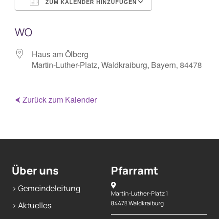
ZUM KALENDER HINZUFÜGEN
ICS herunterladen
Google Kalende
WO
Haus am Ölberg
Martin-Luther-Platz, Waldkraiburg, Bayern, 84478
⮜ Zurück zum Kalender
Über uns
Pfarramt
> Gemeindeleitung
Martin-Luther-Platz 1
84478 Waldkraiburg
> Aktuelles