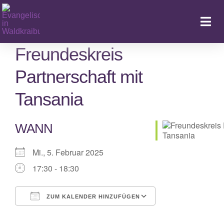
Zum
Inhalt
Togg
springen
Navi
Freundeskreis
Partnerschaft mit
Ka
Tansania
WANN
Mi., 5. Februar 2025
17:30 - 18:30
ZUM KALENDER HINZUFÜGEN
ICS herunterladen
Google Kalender
iCalendar
Office 365
Outlook Live