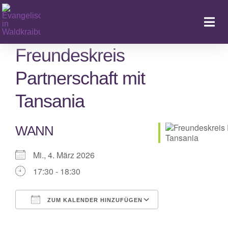
Zum
Inhalt
Togg
springen
Navi
Freundeskreis
Partnerschaft mit
Ka
Tansania
WANN
Mi., 4. März 2026
17:30 - 18:30
ZUM KALENDER HINZUFÜGEN
ICS herunterladen
Google Kalender
iCalendar
Office 365
Outlook Live