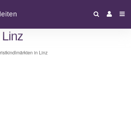
eiten
 Linz
Office 365
Outlook Live