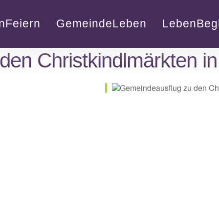
nFeiern
GemeindeLeben
LebenBegl
en Christkindlmärkten in
lender
iCalendar