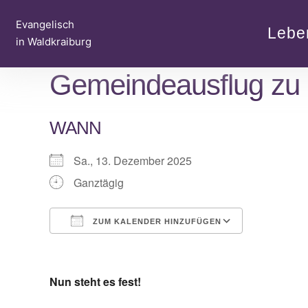
Zum
Evangelisch
Inhalt
Lebe
in Waldkraiburg
springen
Gemeindeausflug zu d
WANN
Sa., 13. Dezember 2025
Ganztägig
ZUM KALENDER HINZUFÜGEN
ICS herunterladen
Google Ka
Nun steht es fest!