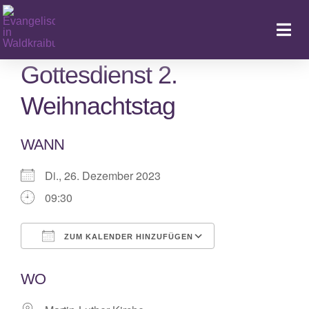
Zum
Inhalt
Togg
springen
Navi
Gottesdienst 2.
Weihnachtstag
Ka
WANN
Di., 26. Dezember 2023
09:30
ZUM KALENDER HINZUFÜGEN
ICS herunterladen
Google Kalende
WO