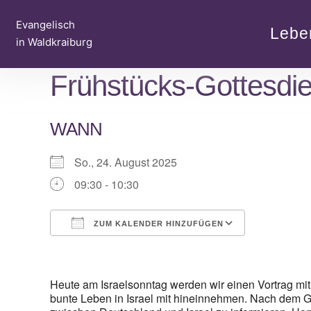
Zum
Evangelisch
Inhalt
Lebe
in Waldkraiburg
springen
Frühstücks-Gottesdie
WANN
So., 24. August 2025
09:30 - 10:30
ZUM KALENDER HINZUFÜGEN
ICS herunterladen
Google Ka
Heute am Israelsonntag werden wir einen Vortrag mit 
bunte Leben in Israel mit hineinnehmen. Nach dem Got