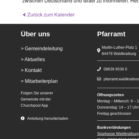
zwischen Deutschland und Israel zu informieren. Her
⮜ Zurück zum Kalender
Über uns
Pfarramt
Martin-Luther-Platz 1
> Gemeindeleitung
84478 Waldkraiburg
> Aktuelles
08638 9536 0
> Kontakt
pfarramt.waldkraibu
> Mitarbeiterplan
Folgen Sie unserer
Öffnungszeiten
Gemeinde mit der
Montag – Mittwoch: 9 – 
Churchpool App
Donnerstag: 14 – 17 Uhr
Freitag geschlossen
Anleitung herunterladen
Bankverbindungen
Sparkasse Waldkraiburg