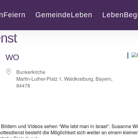
nFeiern
GemeindeLeben
LebenBegl
nst
WO
Bunkerkirche
Martin-Luther-Platz 1, Waldkraiburg, Bayern,
84478
lender
iCalendar
Bildern und Videos sehen “Wie lebt man in Israel”. Susanne Wus
tesdienst besteht die Möglichkeit sich weiter an einem kleinen 