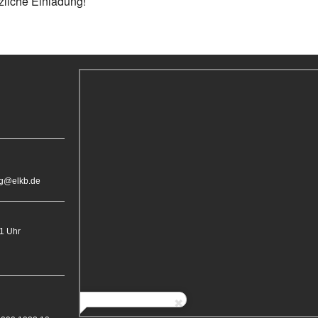
zliche Einladung!
rg@elkb.de
11 Uhr