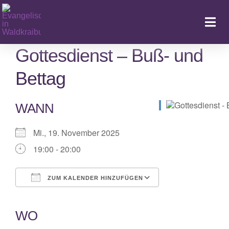
Zum
Inhalt
Togg
springen
Navi
Gottesdienst – Buß- und
Bettag
Ka
WANN
Mi., 19. November 2025
19:00 - 20:00
ZUM KALENDER HINZUFÜGEN
ICS herunterladen
Google Kalender
iCalendar
Office 365
Outlook Live
WO