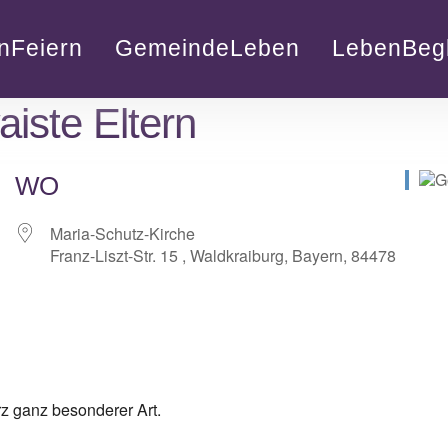
nFeiern
GemeindeLeben
LebenBegl
aiste Eltern
WO
Maria-Schutz-Kirche
Franz-Liszt-Str. 15 , Waldkraiburg, Bayern, 84478
lender
iCalendar
rz ganz besonderer Art.