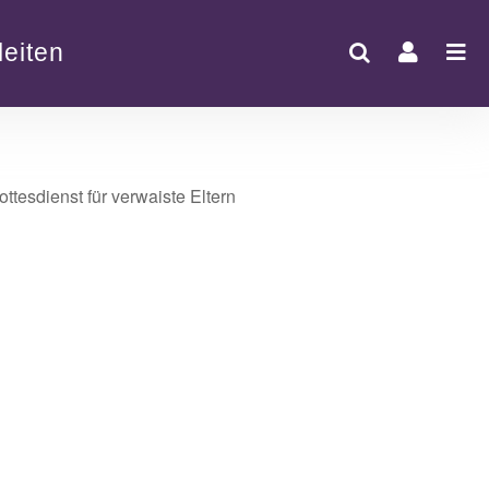
eiten
Office 365
Outlook Live