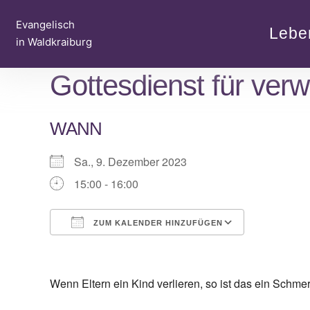
Zum
Evangelisch
Inhalt
Lebe
in Waldkraiburg
springen
Gottesdienst für verw
WANN
Sa., 9. Dezember 2023
15:00 - 16:00
ZUM KALENDER HINZUFÜGEN
ICS herunterladen
Google Ka
Wenn Eltern ein Kind verlieren, so ist das ein Schme