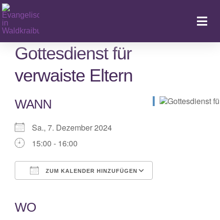
Zum
Inhalt
Togg
springen
Navi
Gottesdienst für
verwaiste Eltern
Ka
WANN
Sa., 7. Dezember 2024
15:00 - 16:00
ZUM KALENDER HINZUFÜGEN
ICS herunterladen
Google Kalender
iCalendar
Office 365
Outlook Live
WO