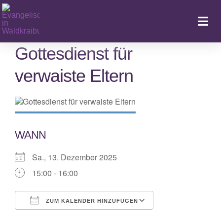
Zum
Inhalt
Togg
springen
Navi
Gottesdienst für
verwaiste Eltern
Ka
WANN
Sa., 13. Dezember 2025
15:00 - 16:00
ZUM KALENDER HINZUFÜGEN
ICS herunterladen
Google Kalende