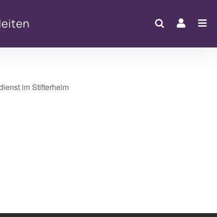
eiten
Office 365
Outlook Live