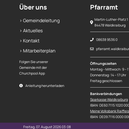
Über uns
Pfarramt
Martin-Luther-Platz 1
> Gemeindeleitung
84478 Waldkraiburg
> Aktuelles
08638 9536 0
> Kontakt
pfarramt.waldkraibu
> Mitarbeiterplan
Folgen Sie unserer
Öffnungszeiten
Gemeinde mit der
Montag – Mittwoch: 9 – 1
Churchpool App
Donnerstag: 14 – 17 Uhr
Freitag geschlossen
Anleitung herunterladen
Bankverbindungen
Sparkasse Waldkraiburg
IBAN: DE60 7115 1020 00
Meine Volksbank Raiffei
IBAN: DE09 7116 0000 00
Freitag, 07. August 2026 03:08