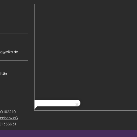
rg@elkb.de
1 Uhr
00 1022 10
senbank eG
01 3566 31