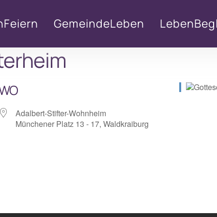
nFeiern
GemeindeLeben
LebenBegl
fterheim
WO
Adalbert-Stifter-Wohnheim
Münchener Platz 13 - 17, Waldkraiburg
lender
iCalendar