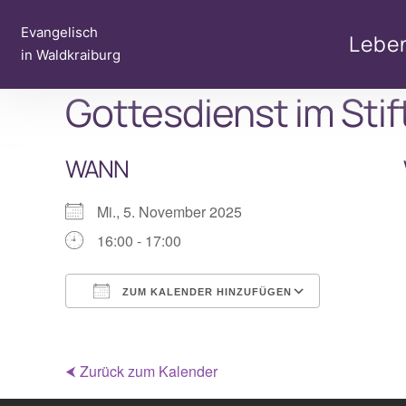
Zum
Evangelisch
Inhalt
Lebe
in Waldkraiburg
springen
Gottesdienst im Sti
WANN
Mi., 5. November 2025
16:00 - 17:00
ZUM KALENDER HINZUFÜGEN
ICS herunterladen
Google Ka
⮜ Zurück zum Kalender