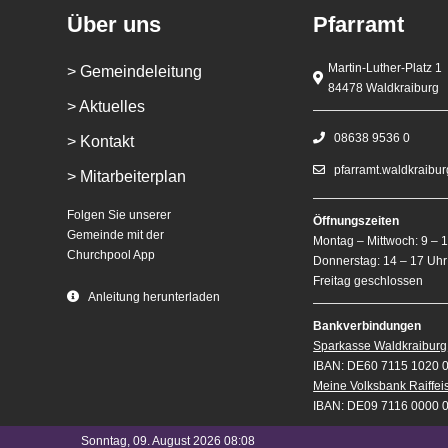
Über uns
Pfarramt
Martin-Luther-Platz 1
> Gemeindeleitung
84478 Waldkraiburg
> Aktuelles
08638 9536 0
> Kontakt
pfarramt.waldkraibu
> Mitarbeiterplan
Folgen Sie unserer
Öffnungszeiten
Gemeinde mit der
Montag – Mittwoch: 9 – 
Churchpool App
Donnerstag: 14 – 17 Uhr
Freitag geschlossen
Anleitung herunterladen
Bankverbindungen
Sparkasse Waldkraiburg
IBAN: DE60 7115 1020 
Meine Volksbank Raiffe
IBAN: DE09 7116 0000 
Sonntag, 09. August 2026 08:08