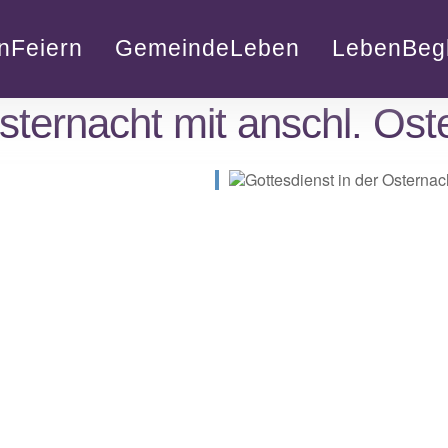
nFeiern
GemeindeLeben
LebenBegl
sternacht mit anschl. Ost
lender
iCalendar