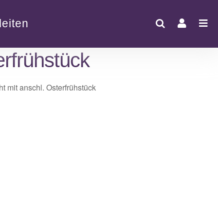
eiten
erfrühstück
Office 365
Outlook Live