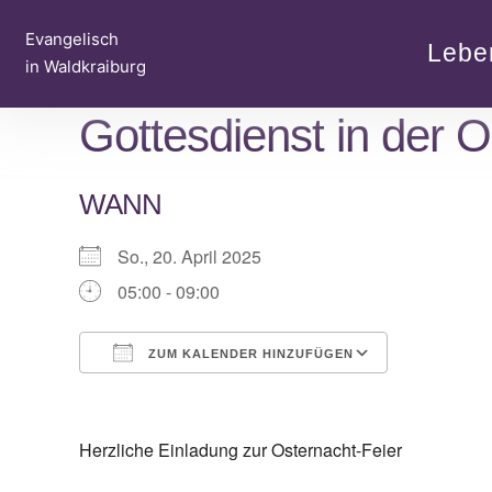
Zum
Evangelisch
Inhalt
Lebe
in Waldkraiburg
springen
Gottesdienst in der O
WANN
So., 20. April 2025
05:00 - 09:00
ZUM KALENDER HINZUFÜGEN
ICS herunterladen
Google Ka
Herzliche Einladung zur Osternacht-Feier