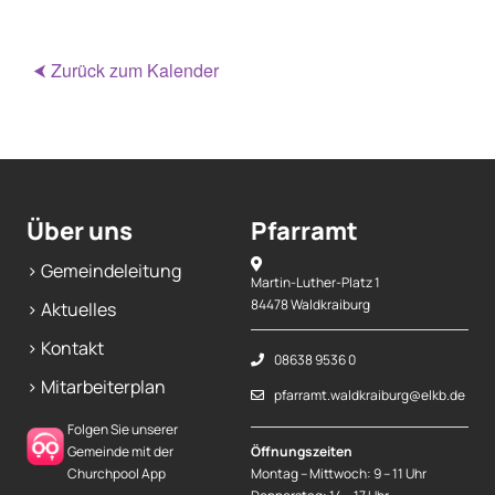
⮜ Zurück zum Kalender
Über uns
Pfarramt
> Gemeindeleitung
Martin-Luther-Platz 1
84478 Waldkraiburg
> Aktuelles
> Kontakt
08638 9536 0
> Mitarbeiterplan
pfarramt.waldkraiburg@elkb.de
Folgen Sie unserer
Gemeinde mit der
Öffnungszeiten
Churchpool App
Montag – Mittwoch: 9 – 11 Uhr