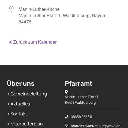
Martin-Luther-Kirche
Martin-Luther-Platz 1, Waldkraiburg, Bayern,
84478
⮜ Zurück zum Kalender
Über uns
Pfarramt
> Gemeindeleitung
Martin-Luther-Platz 1
84478 Waldkraiburg
> Aktuelles
> Kontakt
08638 9536 0
> Mitarbeiterplan
pfarramt.waldkraiburg@elkb.de