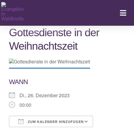
Zum
Inhalt
Togg
springen
Navi
Gottesdienste in der
Weihnachtszeit
Ka
WANN
Di., 26. Dezember 2023
00:00
ZUM KALENDER HINZUFÜGEN
ICS herunterladen
Google Kalende