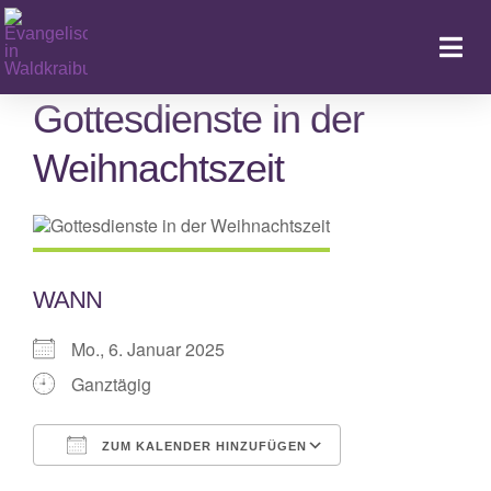
Zum
Inhalt
Togg
springen
Navi
Gottesdienste in der
Weihnachtszeit
Ka
WANN
Mo., 6. Januar 2025
Ganztägig
ZUM KALENDER HINZUFÜGEN
ICS herunterladen
Google Kalende