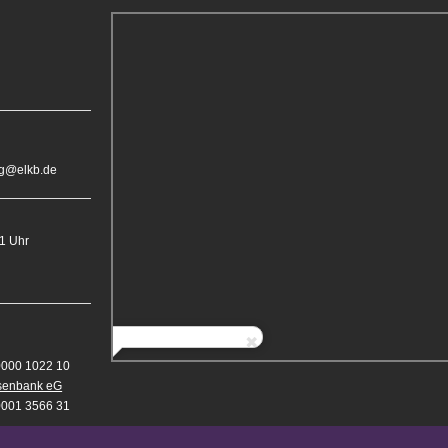
rg@elkb.de
11 Uhr
0000 1022 10
isenbank eG
0001 3566 31