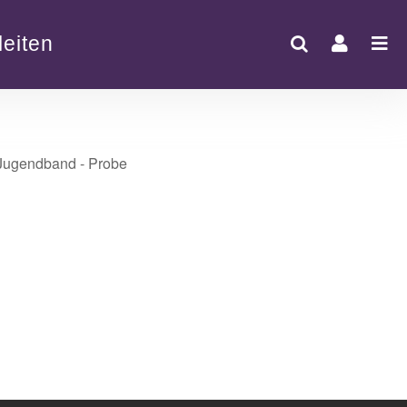
eiten
Office 365
Outlook Live