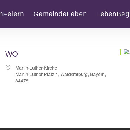
nFeiern
GemeindeLeben
LebenBegl
WO
Martin-Luther-Kirche
Martin-Luther-Platz 1, Waldkraiburg, Bayern,
84478
lender
iCalendar