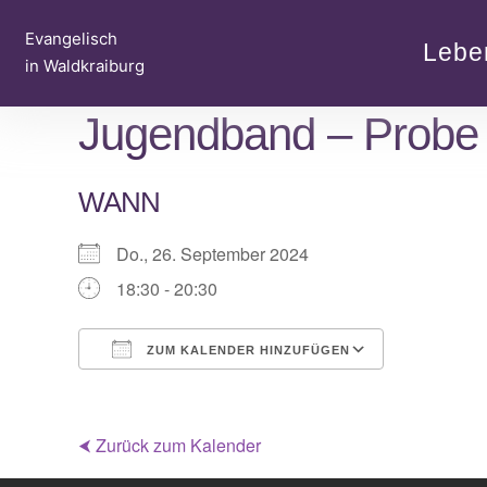
Zum
Evangelisch
Inhalt
Lebe
in Waldkraiburg
springen
Jugendband – Probe
WANN
Do., 26. September 2024
18:30 - 20:30
ZUM KALENDER HINZUFÜGEN
ICS herunterladen
Google Ka
⮜ Zurück zum Kalender