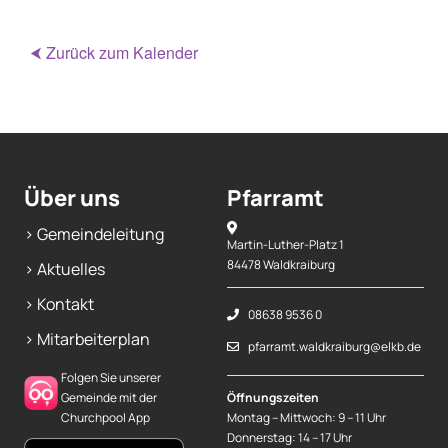
⮜ Zurück zum Kalender
Über uns
Pfarramt
> Gemeindeleitung
Martin-Luther-Platz 1
84478 Waldkraiburg
> Aktuelles
> Kontakt
08638 9536 0
> Mitarbeiterplan
pfarramt.waldkraiburg@elkb.de
Folgen Sie unserer
Gemeinde mit der
Öffnungszeiten
Churchpool App
Montag – Mittwoch: 9 – 11 Uhr
Donnerstag: 14 – 17 Uhr