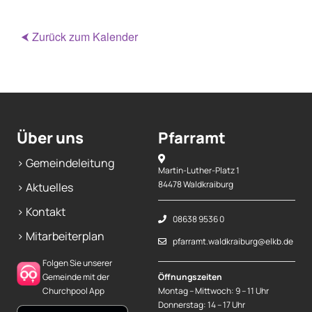
⮜ Zurück zum Kalender
Über uns
Pfarramt
> Gemeindeleitung
Martin-Luther-Platz 1
84478 Waldkraiburg
> Aktuelles
> Kontakt
08638 9536 0
> Mitarbeiterplan
pfarramt.waldkraiburg@elkb.de
Folgen Sie unserer
Gemeinde mit der
Öffnungszeiten
Churchpool App
Montag – Mittwoch: 9 – 11 Uhr
Donnerstag: 14 – 17 Uhr