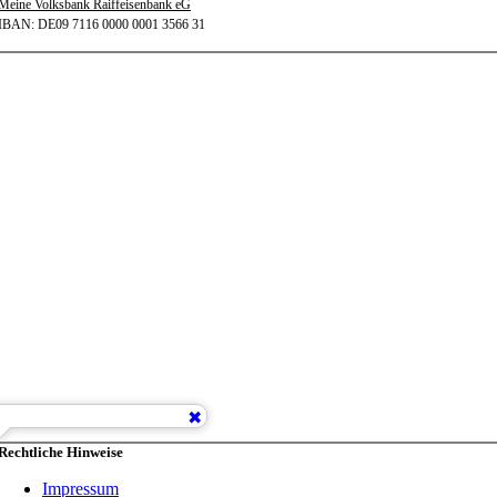
Meine Volksbank Raiffeisenbank eG
IBAN: DE09 7116 0000 0001 3566 31
Rechtliche Hinweise
Impressum