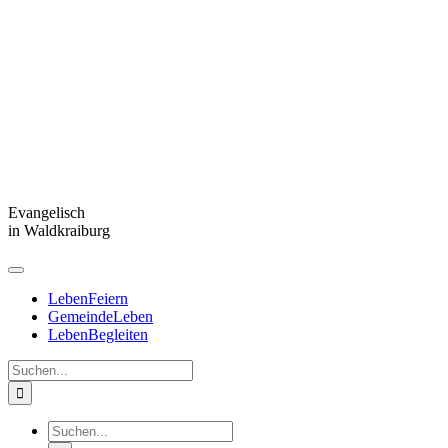
Evangelisch
in Waldkraiburg
Toggle
Navigation
LebenFeiern
GemeindeLeben
LebenBegleiten
Suche
nach:
Suche
nach: