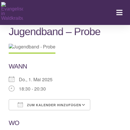
Zum
Inhalt
Togg
springen
Navi
Jugendband – Probe
Ka
WANN
Do., 1. Mai 2025
18:30 - 20:30
ZUM KALENDER HINZUFÜGEN
ICS herunterladen
Google Kalende
WO